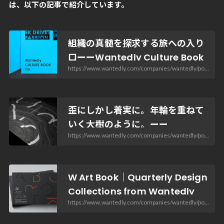
は、以下の記事で紹介しています。
組織の真髄を探求する旅への入り
口ーーWantedly Culture Book
https://www.wantedly.com/companies/wantedly/post_articles/883691
2024 | Wantedly Design
歪にしかし着実に。年輪を重ねて
いく大樹のように。ーー
https://www.wantedly.com/companies/wantedly/post_articles/469708
Wantedly Culture Book 2023 |
Wantedly Design
W Art Book｜Quarterly Design
Collections from Wantedly
https://www.wantedly.com/companies/wantedly/post_articles/464404
"2022.01 - 2022.08" |
Wantedly Design