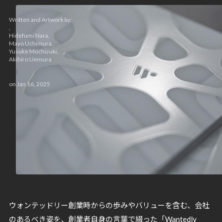
Written and Artwork by:
,
Hidefumi Nara
,
Mayo Uchimura
,
Yusuke Mochizuki
,
Akihiro Uemura
on
Jan 16, 2025
ウォンテッドリー創業時からの歩みやバリューを含む、会社
のあるべき姿を、創業者自身の言葉で綴った「Wantedly