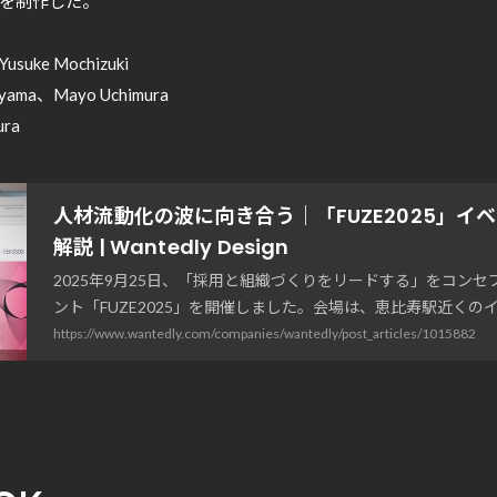
を制作した。
: Yusuke Mochizuki
hiyama、Mayo Uchimura
ura
人材流動化の波に向き合う｜「FUZE2025」イ
解説 | Wantedly Design
2025年9月25日、「採用と組織づくりをリードする」をコン
ント「FUZE2025」を開催しました。会場は、恵比寿駅近くの
「EBiS303」。当日は500名を超え...
https://www.wantedly.com/companies/wantedly/post_articles/1015882