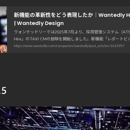
新機能の革新性をどう表現したか｜Wantedly Hire
| Wantedly Design
ウォンテッドリーでは2025年7月より、採用管理システム（ATS）「
Hire」のTAXI CMの放映を開始しました。新機能「レポート
スに合わせた、Wanted...
https://www.wantedly.com/companies/wantedly/post_articles/1013957
25