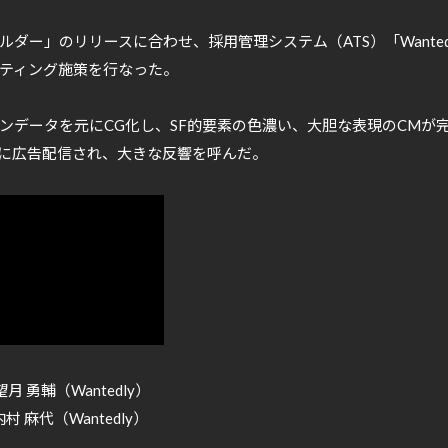
ダー」のリリースに合わせ、採用管理システム（ATS）「Wantedly
ティング施策を行なった。
ンデータを元にCG化し、SF的要素の色濃い、大胆な表現のCMが
中心に広告配信され、大きな反響を呼んだ。
r : 望月 勇輔（Wantedly）
 : 内村 麻代（Wantedly）