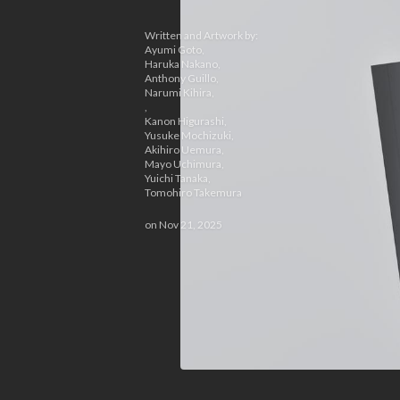
Written and Artwork by:
Ayumi Goto
,
Haruka Nakano
,
Anthony Guillo
,
Narumi Kihira
,
,
Kanon Higurashi
,
Yusuke Mochizuki
,
Akihiro Uemura
,
Mayo Uchimura
,
Yuichi Tanaka
,
Tomohiro Takemura
on
Nov 21, 2025