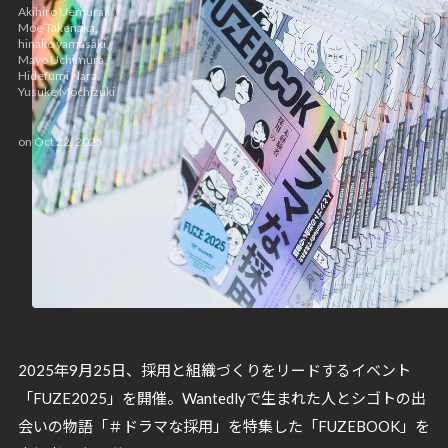
Akihiro Uemura
,
Moe Takenaka
,
hinako yamasaki
,
Mayo Uchimura
,
Hidefumi Nara
,
Yusuke Mochizuki
on
Oct 22, 2025
2025年9月25日、採用と組織づくりをリードするイベント
「FUZE2025」を開催。Wantedlyで生まれた人とシゴトの出
会いの物語「＃ドラマな採用」を特集した「FUZEBOOK」を