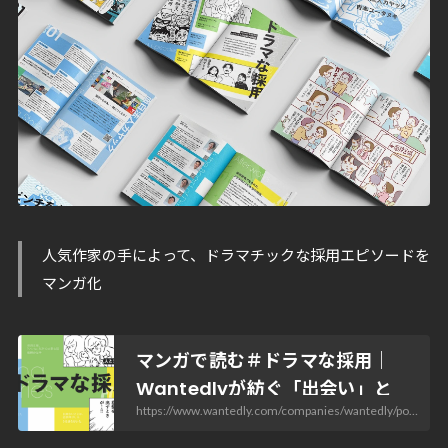
人気作家の手によって、ドラマチックな採用エピソードを
マンガ化
マンガで読む＃ドラマな採用｜
Wantedlyが紡ぐ「出会い」と
https://www.wantedly.com/companies/wantedly/post_articles/1018585
「活躍」の物語 | Wantedly Blog