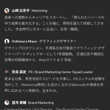
山崎 比奈子
Marketing
音楽への情熱からキャリアをスタートし、 「限られたリソースの
中で成果を最大化する」ことを軸に、領域を越えて挑戦してきま
した。 学生時代にギターと出会い、台湾・韓国...
Uchimura Mayo
グラフィックデザイナー
デザインプロダクション、外資系広告代理店でグラフィック デザ
イナー/アートディレクターとして7年間勤務。 交通広告や雑誌広
告等の印刷媒体から、Webサイトまで 多岐...
奈良 英史
PR / Brand Marketing Senior Squad Leader
愛ある仕事、意思決定のスピードを大事に。PRコンサルの経験を
活かして、Marketing領域にも拡大しながらWantedlyの価値を世
界に広めるべく挑戦中。生まれは...
望月 勇輔
Brand Marketing
Creative Director / Art Director、Dev Branch Design Chapter